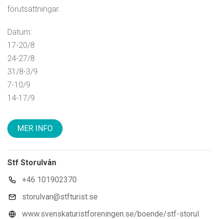
förutsättningar.
Datum:
17-20/8
24-27/8
31/8-3/9
7-10/9
14-17/9
MER INFO
Stf Storulvån
+46 101902370
storulvan@stfturist.se
www.svenskaturistforeningen.se/boende/stf-storul