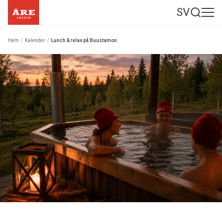
SV
Hem
/
Kalender
/
Lunch & relax på Buustamon