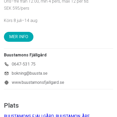
Ons–fre från 12.00, min 4 pers, max 12 per tid.
SEK 595/pers
Körs 8 juli–14 aug
MER INFO
Buustamons Fjällgård
0647-531 75
bokning@buusta.se
www.buustamonsfjallgard.se
Plats
BUUSTAMONS FJÄLLGÅRD, BUUSTAMON, ÅRE