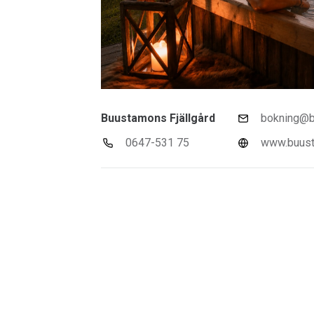
Buustamons Fjällgård
bokning@b
0647-531 75
www.buust