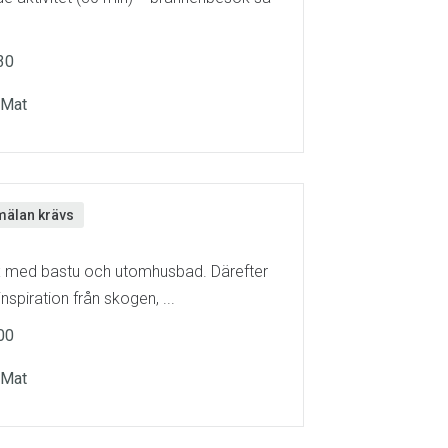
30
, Mat
älan krävs
ax med bastu och utomhusbad. Därefter
nspiration från skogen, ...
00
, Mat