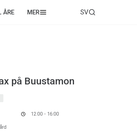
SV
L ÅRE
MER
lax på Buustamon
s
12:00 - 16:00
ård