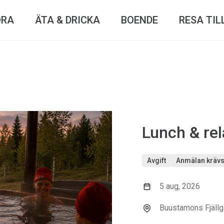
ÖRA
ÄTA & DRICKA
BOENDE
RESA TIL
Lunch & re
Avgift
Anmälan kräv
5 aug, 2026
Buustamons Fjällg