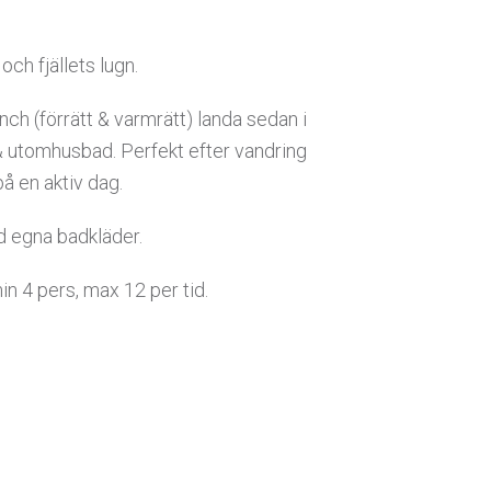
ch fjällets lugn.
nch (förrätt & varmrätt) landa sedan i
& utomhusbad. Perfekt efter vandring
på en aktiv dag.
d egna badkläder.
in 4 pers, max 12 per tid.