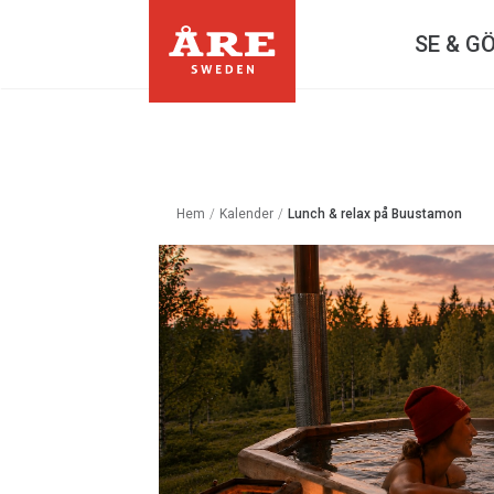
SE & G
Hem
/
Kalender
/
Lunch & relax på Buustamon