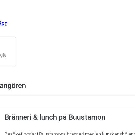
ÅRE
gle
rangören
Bränneri & lunch på Buustamon
Besöket börjar i Buustamons bränneri med en kunskapshöjande