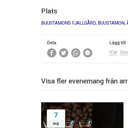
Plats
BUUSTAMONS FJÄLLGÅRD, BUUSTAMON, 
Dela
Lägg till
ICal
Goo
Visa fler evenemang från ar
7
aug