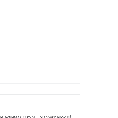
 aktivitet (30 min) = bränneribesök så