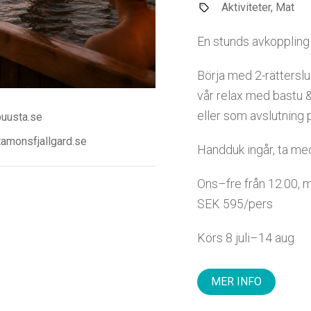
Aktiviteter, Mat
En stunds avkoppling o
Börja med 2-rätterslu
vår relax med bastu 
eller som avslutning 
uusta.se
amonsfjallgard.se
Handduk ingår, ta me
Ons–fre från 12.00, m
SEK 595/pers
Körs 8 juli–14 aug
MER INFO