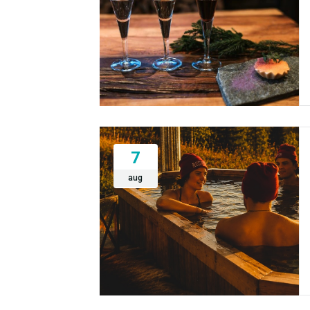
7
aug