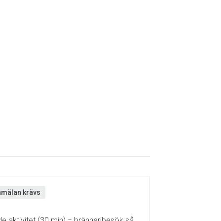
mälan krävs
 aktivitet (30 min) = bränneribesök så