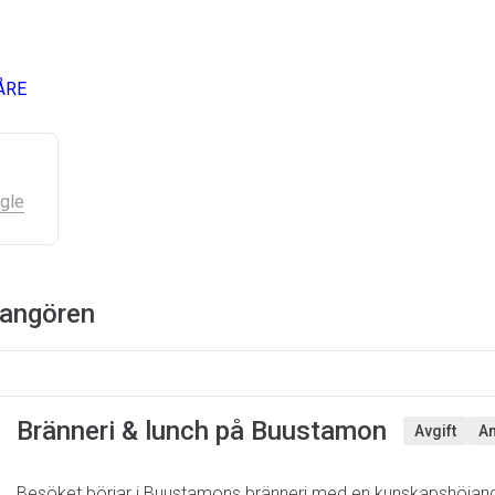
ÅRE
gle
rangören
Bränneri & lunch på Buustamon
Avgift
An
Besöket börjar i Buustamons bränneri med en kunskapshöjande