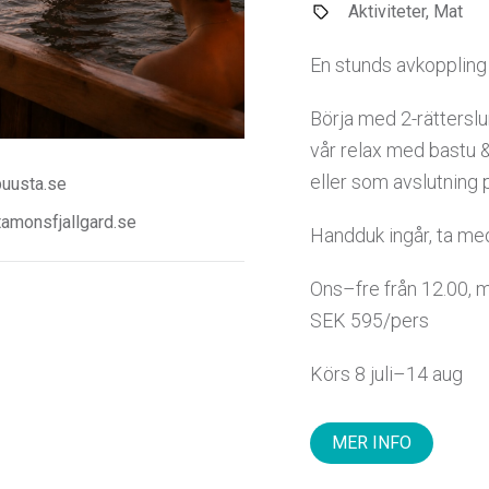
Aktiviteter, Mat
En stunds avkoppling o
Börja med 2-rätterslu
vår relax med bastu 
eller som avslutning 
uusta.se
amonsfjallgard.se
Handduk ingår, ta me
Ons–fre från 12.00, m
SEK 595/pers
Körs 8 juli–14 aug
MER INFO