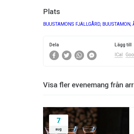
Plats
BUUSTAMONS FJÄLLGÅRD, BUUSTAMON, 
Dela
Lägg till
ICal
Goo
Visa fler evenemang från ar
7
aug