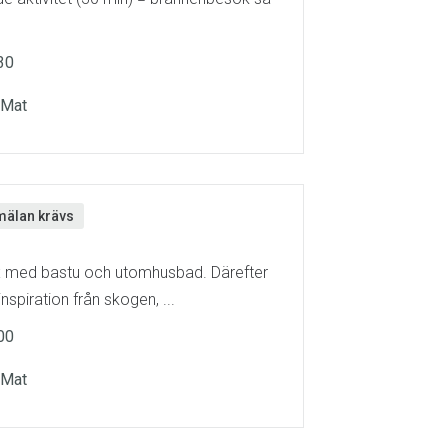
30
, Mat
älan krävs
ax med bastu och utomhusbad. Därefter
nspiration från skogen, ...
00
, Mat