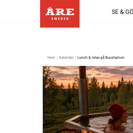
SE & G
Hem
/
Kalender
/
Lunch & relax på Buustamon