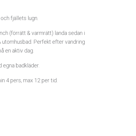
ch fjällets lugn.
nch (förrätt & varmrätt) landa sedan i
& utomhusbad. Perfekt efter vandring
på en aktiv dag.
d egna badkläder.
in 4 pers, max 12 per tid.