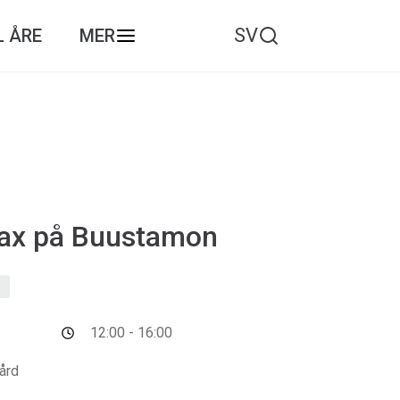
SV
L ÅRE
MER
lax på Buustamon
s
12:00 - 16:00
ård