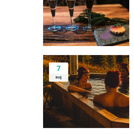
7
aug