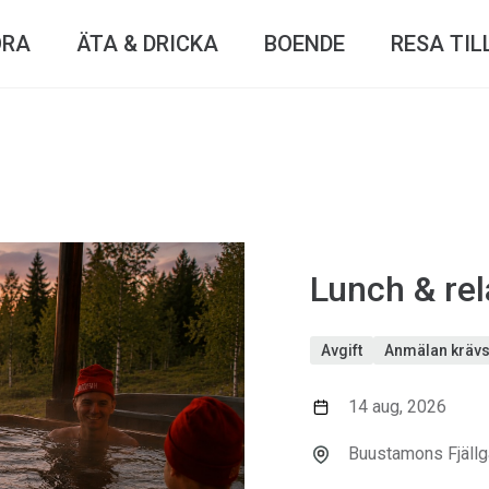
ÖRA
ÄTA & DRICKA
BOENDE
RESA TIL
Lunch & re
Avgift
Anmälan kräv
14 aug, 2026
Buustamons Fjällg