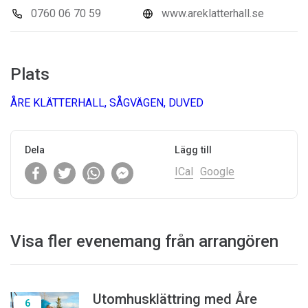
0760 06 70 59
www.areklatterhall.se
Plats
ÅRE KLÄTTERHALL, SÅGVÄGEN, DUVED
Dela
Lägg till
ICal
Google
Visa fler evenemang från arrangören
Utomhusklättring med Åre
6