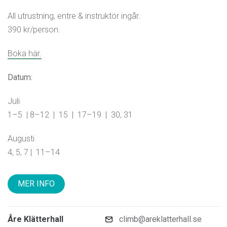
All utrustning, entre & instruktör ingår.
390 kr/person.
Boka här.
Datum:
Juli
1–5 | 8–12 | 15 | 17–19 | 30, 31
Augusti
4, 5, 7 | 11–14
MER INFO
Åre Klätterhall
climb@areklatterhall.se