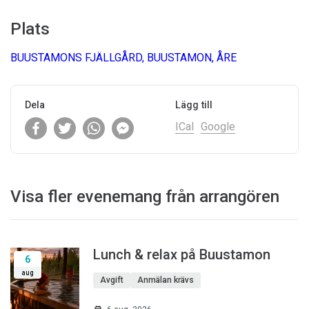
Plats
BUUSTAMONS FJÄLLGÅRD, BUUSTAMON, ÅRE
Dela
Lägg till
ICal
Google
Visa fler evenemang från arrangören
Lunch & relax på Buustamon
6
aug
Avgift
Anmälan krävs