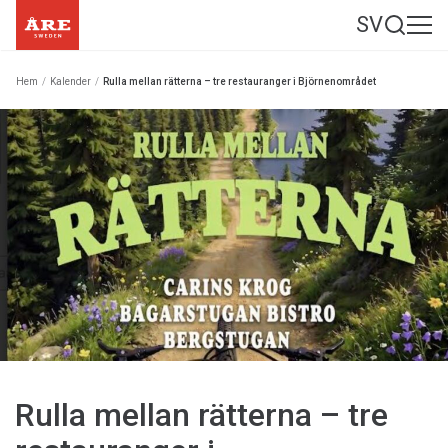
SV
Hem
/
Kalender
/
Rulla mellan rätterna – tre restauranger i Björnenområdet
Rulla mellan rätterna – tre