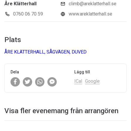
Åre Klätterhall
climb@areklatterhall.se
0760 06 70 59
www.areklatterhall.se
Plats
ÅRE KLÄTTERHALL, SÅGVÄGEN, DUVED
Dela
Lägg till
ICal
Google
Visa fler evenemang från arrangören