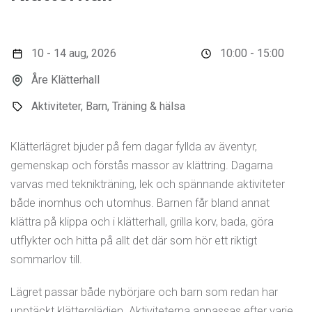
10 - 14 aug, 2026
10:00 - 15:00
Åre Klätterhall
Aktiviteter, Barn, Träning & hälsa
Klätterlägret bjuder på fem dagar fyllda av äventyr,
gemenskap och förstås massor av klättring. Dagarna
varvas med teknikträning, lek och spännande aktiviteter
både inomhus och utomhus. Barnen får bland annat
klättra på klippa och i klätterhall, grilla korv, bada, göra
utflykter och hitta på allt det där som hör ett riktigt
sommarlov till.
Lägret passar både nybörjare och barn som redan har
upptäckt klätterglädjen. Aktiviteterna anpassas efter varje