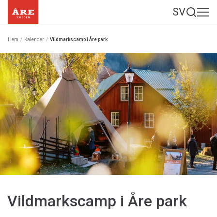
SV
Hem
/
Kalender
/
Vildmarkscamp i Åre park
Vildmarkscamp i Åre park