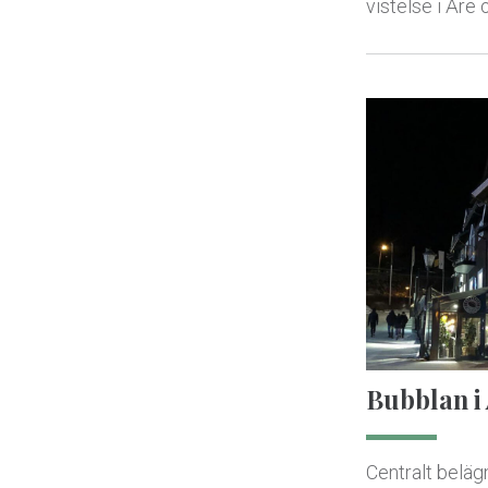
vistelse i Åre 
Bubblan i
Centralt beläg