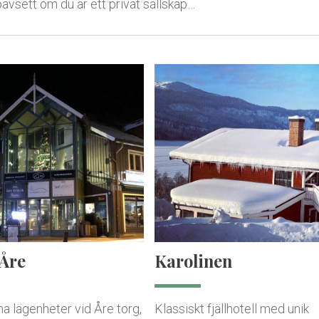
oavsett om du är ett privat sällskap…
 Åre
Karolinen
na lägenheter vid Åre torg,
Klassiskt fjällhotell med unik