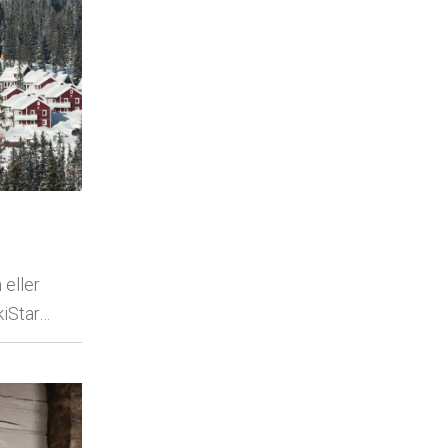
 eller
kiStar…