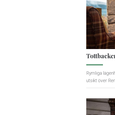
Tottbacke
Rymliga lägen
utsikt över Re