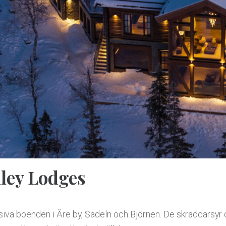
lley Lodges
siva boenden i Åre by, Sadeln och Björnen. De skräddarsyr 