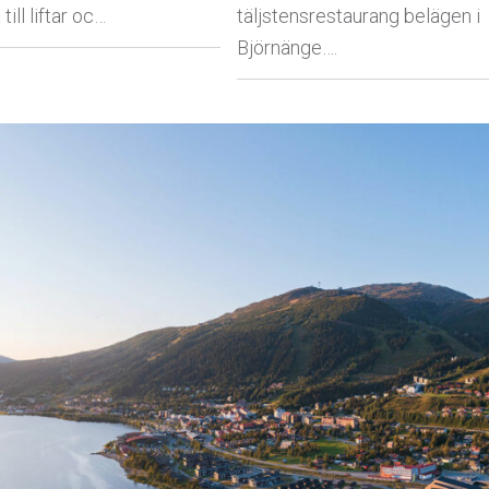
till liftar oc…
täljstensrestaurang belägen i
Björnänge….