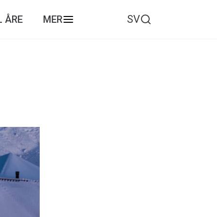
SV
L ÅRE
MER