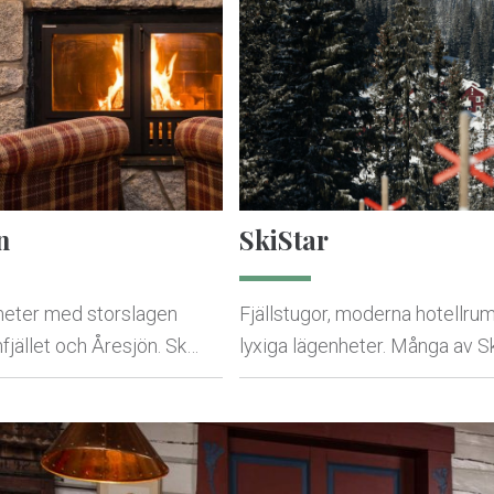
n
SkiStar
heter med storslagen
Fjällstugor, moderna hotellrum
nfjället och Åresjön. Sk…
lyxiga lägenheter. Många av S