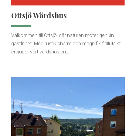
Ottsjö Wärdshus
Välkommen till Ottsjö, där naturen möter genuin
gästfrihet. Med rustik charm och magnifik fjällutsikt
erbjuder vårt värdshus en…