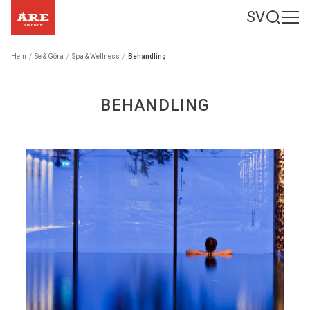
SV
Hem
/
Se & Göra
/
Spa & Wellness
/
Behandling
BEHANDLING