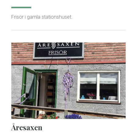
Frisör i gamla stationshuset.
Åresaxen