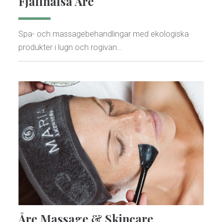
Fjällhälsa Åre
Spa- och massagebehandlingar med ekologiska
produkter i lugn och rogivan…
Åre Massage & Skincare