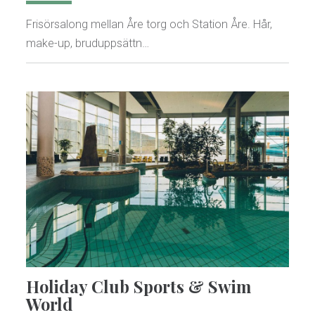
Frisörsalong mellan Åre torg och Station Åre. Hår,
make-up, bruduppsättn…
Holiday Club Sports & Swim
World