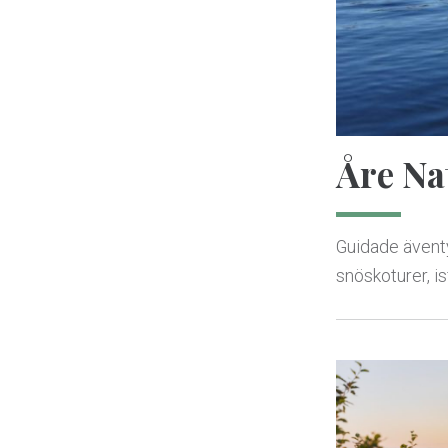
Åre Na
Guidade äventyr
snöskoturer, i