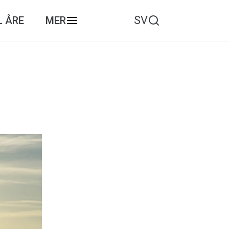
SV
L ÅRE
MER