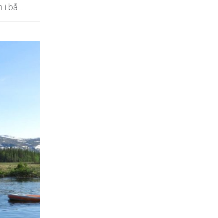
m i bå…