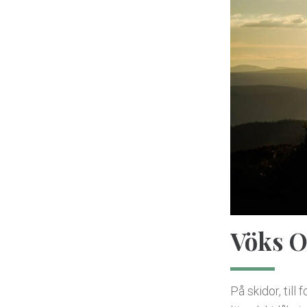
Vöks O
På skidor, till