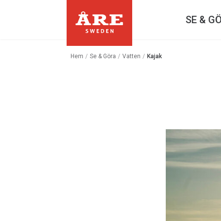
SE & G
Hem
/
Se & Göra
/
Vatten
/
Kajak