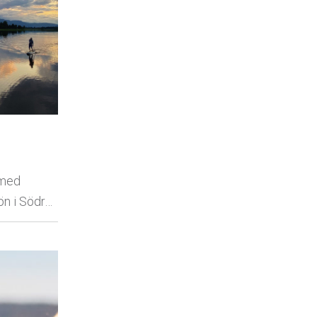
 med
ön i Södr…