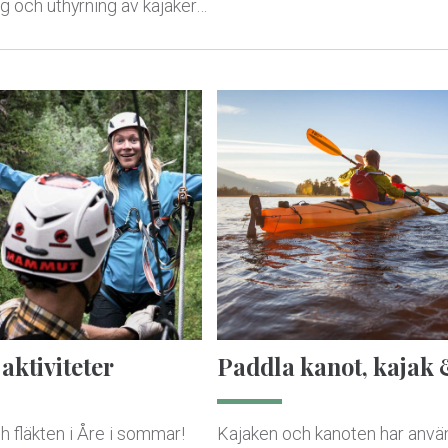
g och uthyrning av kajaker…
 aktiviteter
Paddla kanot, kajak
h fläkten i Åre i sommar!
Kajaken och kanoten har använ