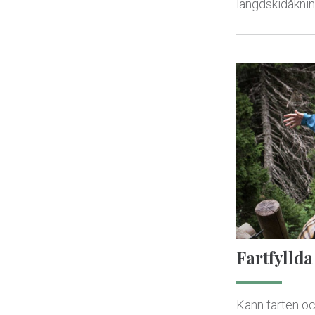
längdskidåknin
Fartfyllda
Känn farten oc