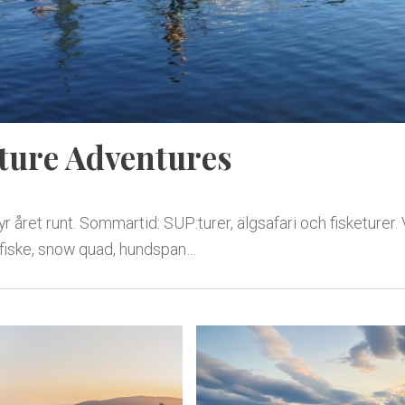
ture Adventures
 året runt. Sommartid: SUP:turer, älgsafari och fisketurer. V
sfiske, snow quad, hundspan…