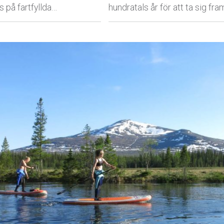
ps på fartfyllda…
hundratals år för att ta sig fra