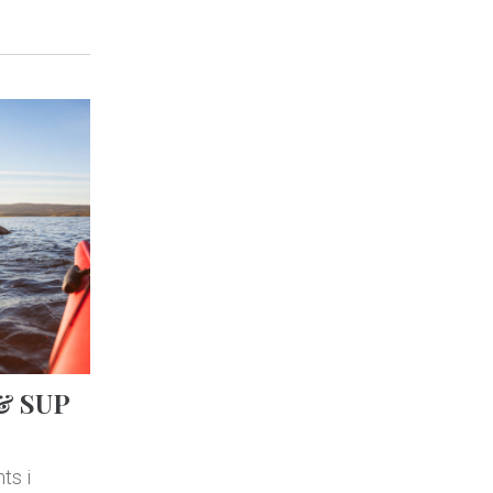
 & SUP
ts i