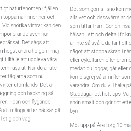
tigt naturfenomen i fjällen
Det som göms i snö kommer
n topparna rinner ner och
alla vet och dessvärre är de
. Vid snörika vintrar kan den
som tittar fram. Gör en insa
imponerande även när
hälsan i ett och delta i fol
gränsat. Det sägs att
är inte så svårt, du tar helt
m högst andra helgen i maj
något att stoppa skräp i när
t tillfälle att uppleva våra
eller cykelturen eller pro
ern rasa ut. När du är ute,
medan du joggar, går eller cy
fter fåglarna som nu
kompisgrej så är ni fler so
vinter utomlands. Det är
varandra! Om du vill haka 
äggning och häckning så
Städdagar
ett hett tips. Var
aren, ripan och flygande
snön smält och gör fint efte
å att många arter häckar på
byn.
ll stig och väg.
Möt upp på Åre torg 10 maj,