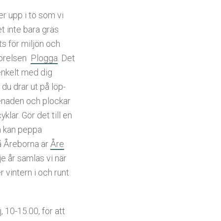
 upp i tö som vi
t inte bara gräs
ts för miljön och
krörelsen
Plogga
. Det
 enkelt med dig
 du drar ut på löp-
menaden och plockar
klar. Gör det till en
m kan peppa
på Åreborna är
Åre
je år samlas vi när
r vintern i och runt
 10-15.00, för att