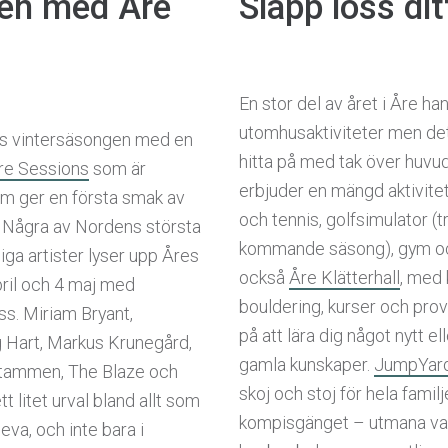
åren med Åre
Släpp loss dit
En stor del av året i Åre ha
utomhusaktiviteter men det 
as vintersäsongen med en
hitta på med tak över huvu
re Sessions
som är
erbjuder en mängd aktivitet
som ger en första smak av
och tennis, golfsimulator (t
Några av Nordens största
kommande säsong), gym o
a artister lyser upp Åres
också
Åre Klätterhall
, med 
ril och 4 maj med
bouldering, kurser och pro
iss. Miriam Bryant,
på att lära dig något nytt e
 Hart, Markus Krunegård,
gamla kunskaper.
JumpYar
tammen, The Blaze och
skoj och stoj för hela familj
tt litet urval bland allt som
kompisgänget – utmana va
eva, och inte bara i