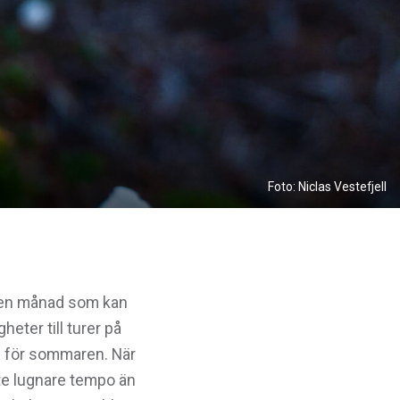
Foto: Niclas Vestefjell
r en månad som kan
eter till turer på
g för sommaren. När
ite lugnare tempo än