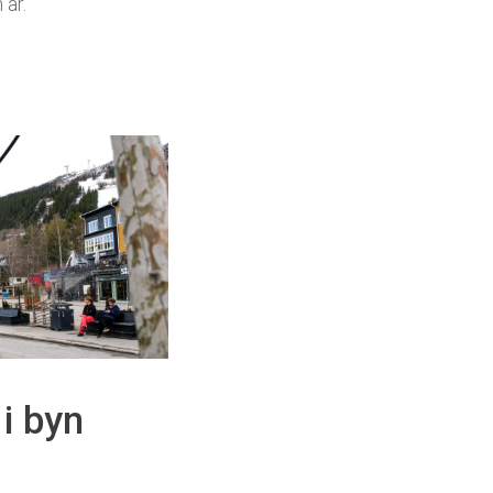
 är.
 i byn