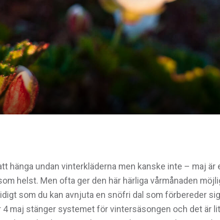
 att hänga undan vinterkläderna men kanske inte – maj ä
 som helst. Men ofta ger den här härliga vårmånaden möjligh
idigt som du kan avnjuta en snöfri dal som förbereder si
er 4 maj stänger systemet för vintersäsongen och det är l