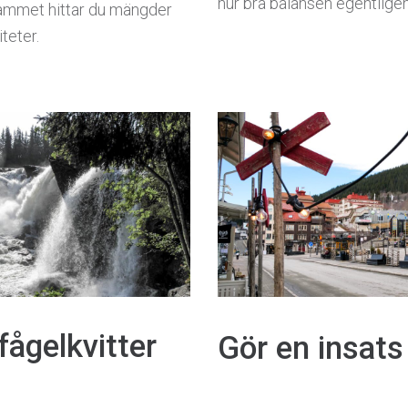
hur bra balansen egentligen
ammet hittar du mängder
iteter.
fågelkvitter
Gör en insats