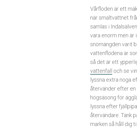
Vårfloden är ett mäk
när smältvattnet frå
samlas i Indalsälven
vara enorm men är 
snömängden varit be
vattenflödena är so
så det är ett ypperlig
vattenfall
och se vint
lyssna extra noga e
återvänder efter en 
högsäsong för äggl
lyssna efter fjällpip
återvändare. Tänk p
marken så håll dig ti