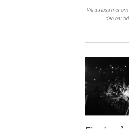
Vill du läsa mer om 
den här ti