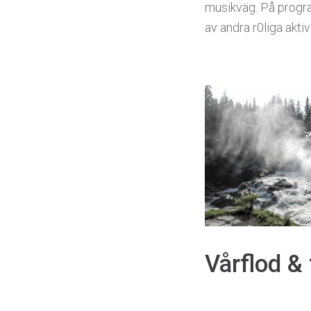
musikväg. På progr
av andra r0liga aktiv
Vårflod & 