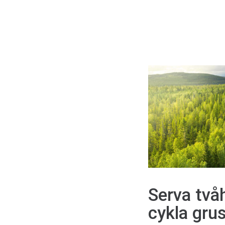
Serva två
cykla gru