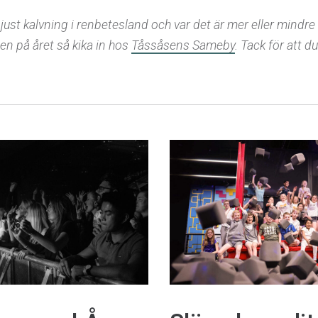
just kalvning i renbetesland och var det är mer eller mindre
den på året så kika in hos
Tåssåsens Sameby
. Tack för att du 