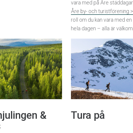
vara med på Åre städdaga
Åre by- och turistförening 
roll om du kan vara med en
hela dagen – alla är välkom
hjulingen &
Tura på
s