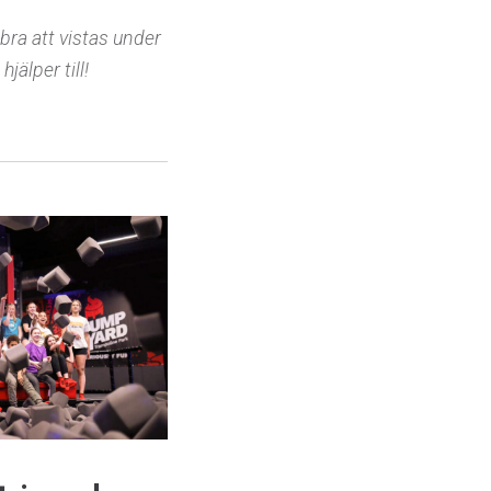
 bra att vistas under
hjälper till!