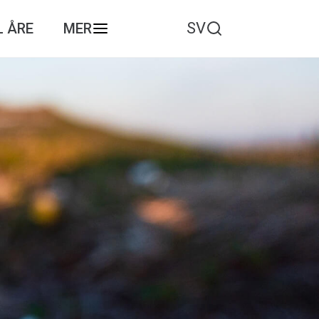
SV
L ÅRE
MER