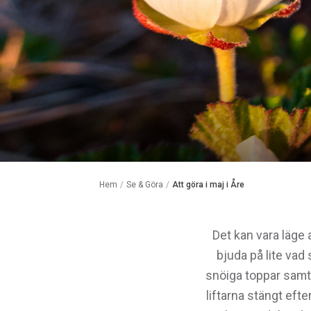
Hem
/
Se & Göra
/
Att göra i maj i Åre
Det kan vara läge
bjuda på lite vad
snöiga toppar samt
liftarna stängt eft