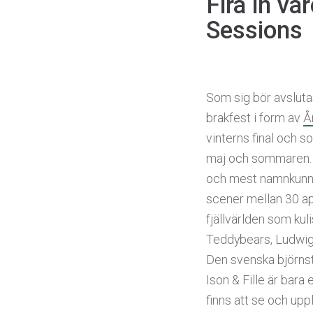
Fira in v
Sessions
Som sig bör avslut
brakfest i form av
Å
vinterns final och 
maj och sommaren. 
och mest namnkunnig
scener mellan 30 ap
fjällvärlden som kul
Teddybears, Ludwig
Den svenska björns
Ison & Fille är bara e
finns att se och uppl