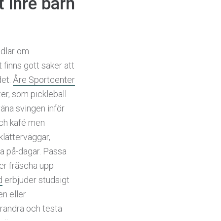
t inre barn
ndlar om
finns gott saker att
det.
Åre Sportcenter
er, som pickleball
räna svingen inför
ch kafé men
klätterväggar,
va på-dagar. Passa
ller fräscha upp
d
erbjuder studsigt
en eller
randra och testa