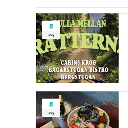
8
aug
8
aug