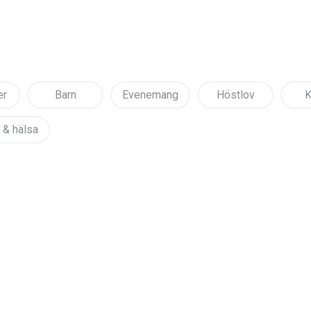
er
Barn
Evenemang
Höstlov
K
 & hälsa