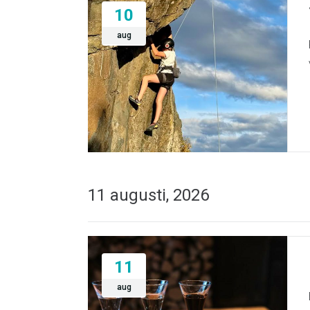
10
aug
11 augusti, 2026
11
aug