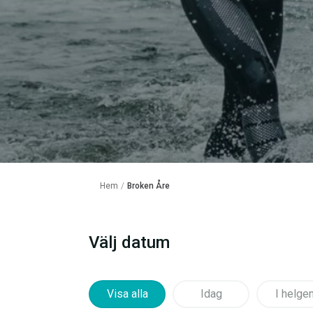
Hem
/
Broken Åre
Välj datum
Visa alla
Idag
I helge