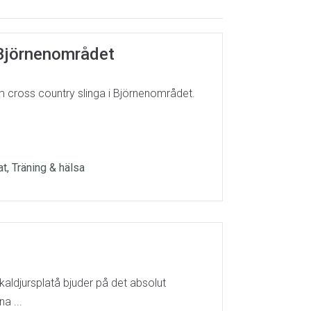
i Björnenområdet
om cross country slinga i Björnenområdet.
at, Träning & hälsa
kaldjursplatå bjuder på det absolut
a ...