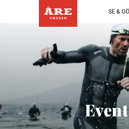
SE & G
Event