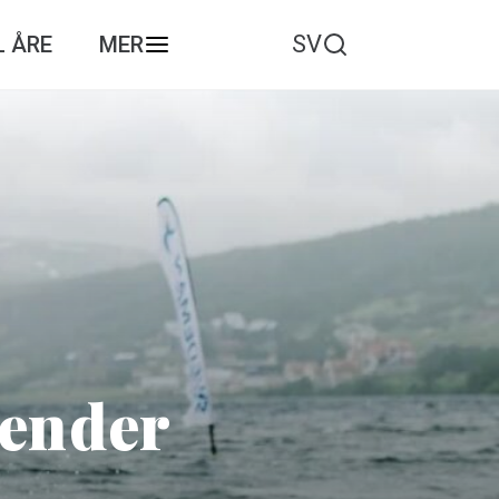
SV
L ÅRE
MER
lender