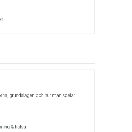
at
lerna, grundslagen och hur man spelar
räning & hälsa