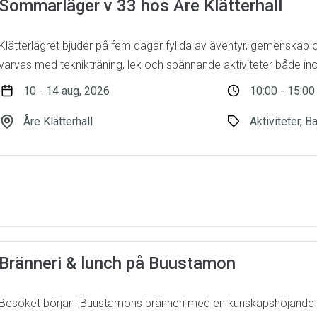
Sommarläger v 33 hos Åre Klätterhall
Klätterlägret bjuder på fem dagar fyllda av äventyr, gemenskap 
varvas med teknikträning, lek och spännande aktiviteter både in
10 - 14 aug, 2026
10:00 - 15:00
Åre Klätterhall
Aktiviteter, B
Bränneri & lunch på Buustamon
Besöket börjar i Buustamons bränneri med en kunskapshöjande ak