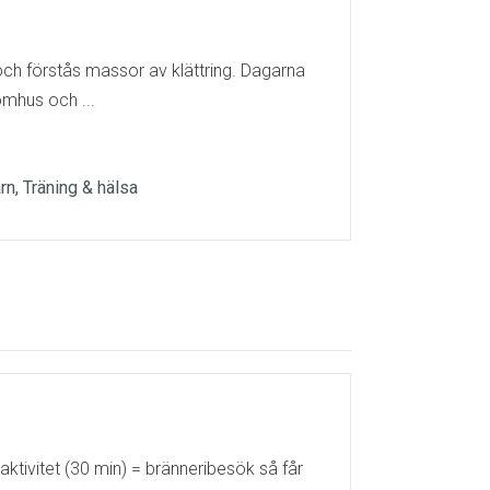
och förstås massor av klättring. Dagarna
omhus och ...
arn, Träning & hälsa
tivitet (30 min) = bränneribesök så får