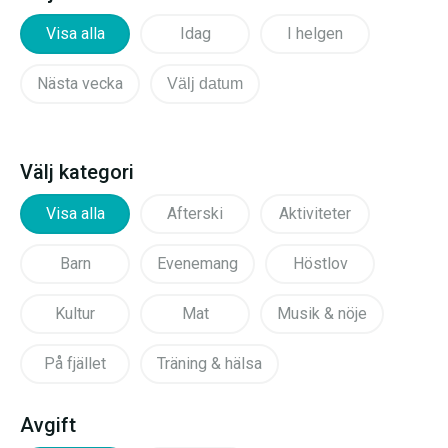
Visa alla
Idag
I helgen
Nästa vecka
Välj datum
Välj kategori
Visa alla
Afterski
Aktiviteter
Barn
Evenemang
Höstlov
Kultur
Mat
Musik & nöje
På fjället
Träning & hälsa
Avgift