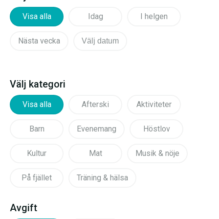
Visa alla
Idag
I helgen
Nästa vecka
Välj datum
Välj kategori
Visa alla
Afterski
Aktiviteter
Barn
Evenemang
Höstlov
Kultur
Mat
Musik & nöje
På fjället
Träning & hälsa
Avgift