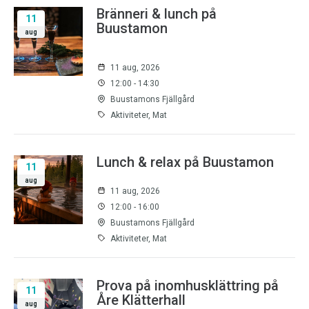
Bränneri & lunch på
11
Buustamon
aug
11 aug, 2026
12:00 - 14:30
Buustamons Fjällgård
Aktiviteter, Mat
Lunch & relax på Buustamon
11
aug
11 aug, 2026
12:00 - 16:00
Buustamons Fjällgård
Aktiviteter, Mat
Prova på inomhusklättring på
11
Åre Klätterhall
aug