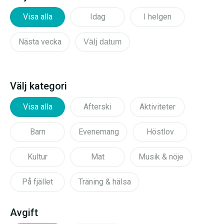
Visa alla
Idag
I helgen
Nästa vecka
Välj datum
Välj kategori
Visa alla
Afterski
Aktiviteter
Barn
Evenemang
Höstlov
Kultur
Mat
Musik & nöje
På fjället
Träning & hälsa
Avgift