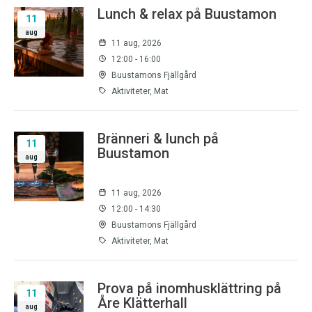
Lunch & relax på Buustamon
11
aug
11 aug, 2026
12:00 - 16:00
Buustamons Fjällgård
Aktiviteter, Mat
Bränneri & lunch på
11
Buustamon
aug
11 aug, 2026
12:00 - 14:30
Buustamons Fjällgård
Aktiviteter, Mat
Prova på inomhusklättring på
11
Åre Klätterhall
aug