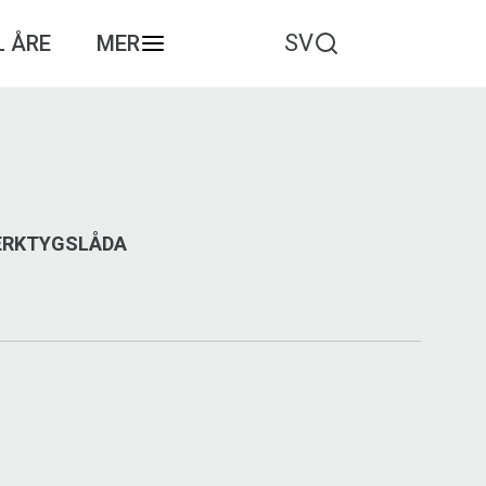
SV
L ÅRE
MER
VERKTYGSLÅDA