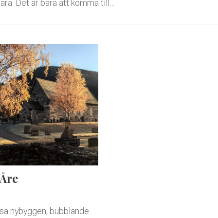
ara. Det är bara att komma till…
 Åre
sa nybyggen, bubblande