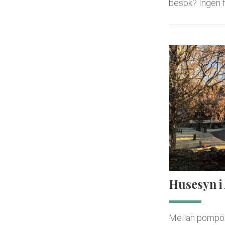
besök? Ingen f
Husesyn i
Mellan pompö