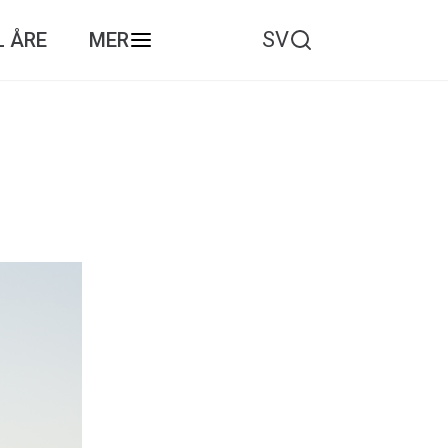
SV
L ÅRE
MER