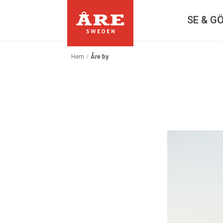
SE & G
Hem
/
Åre by