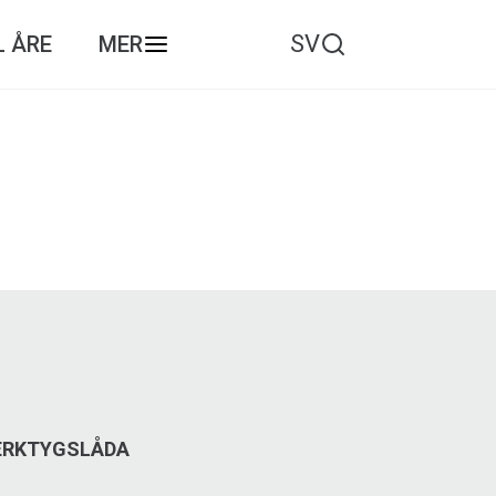
SV
L ÅRE
MER
VERKTYGSLÅDA