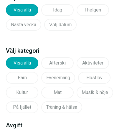
Visa alla
Idag
I helgen
Nästa vecka
Välj datum
Välj kategori
Visa alla
Afterski
Aktiviteter
Barn
Evenemang
Höstlov
Kultur
Mat
Musik & nöje
På fjället
Träning & hälsa
Avgift