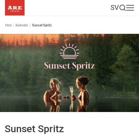
SV
Hem
/
Kalender
/
Sunset Spritz
Sunset Spritz