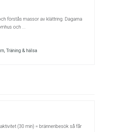
och förstås massor av klättring. Dagarna
omhus och ...
arn, Träning & hälsa
tivitet (30 min) = bränneribesök så får