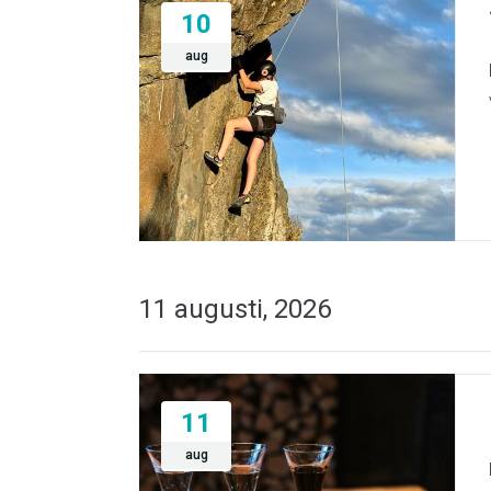
10
aug
11 augusti, 2026
11
aug