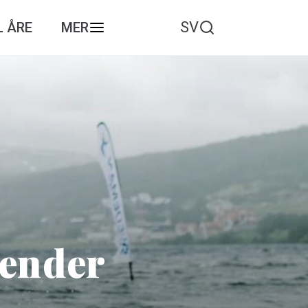
SV
L ÅRE
MER
lender