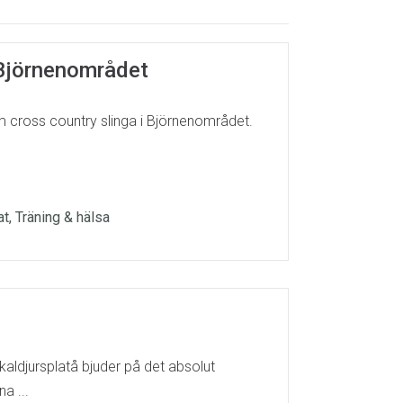
i Björnenområdet
om cross country slinga i Björnenområdet.
at, Träning & hälsa
kaldjursplatå bjuder på det absolut
a ...