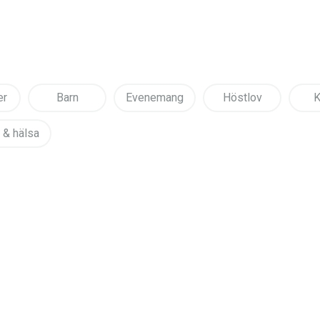
er
Barn
Evenemang
Höstlov
K
 & hälsa