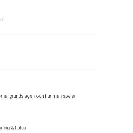
at
lerna, grundslagen och hur man spelar
räning & hälsa