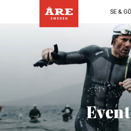
SE & G
Event