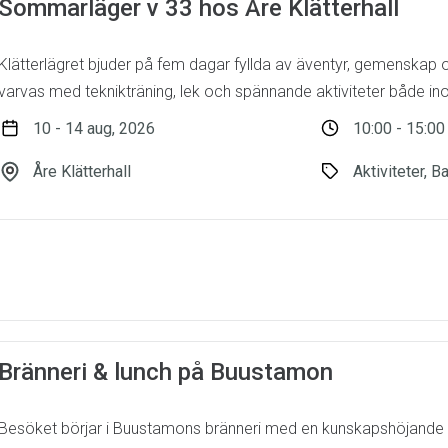
Sommarläger v 33 hos Åre Klätterhall
Klätterlägret bjuder på fem dagar fyllda av äventyr, gemenskap 
varvas med teknikträning, lek och spännande aktiviteter både in
10 - 14 aug, 2026
10:00 - 15:00
Åre Klätterhall
Aktiviteter, B
Bränneri & lunch på Buustamon
Besöket börjar i Buustamons bränneri med en kunskapshöjande ak