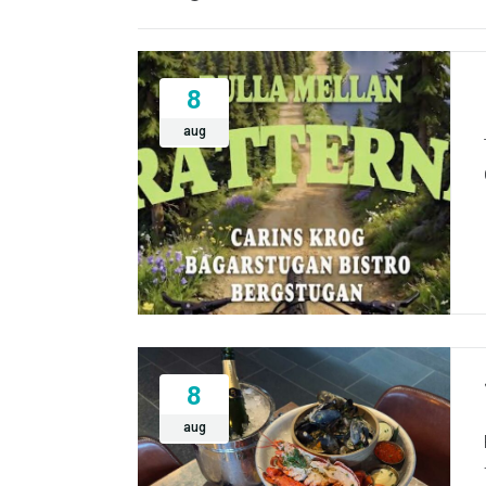
8
aug
8
aug