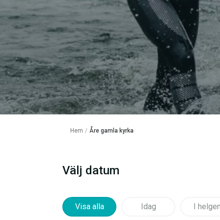
Hem
/
Åre gamla kyrka
Välj datum
Visa alla
Idag
I helge