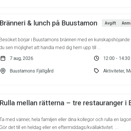
Bränneri & lunch på Buustamon
Avgift
Anmä
Besöket börjar i Buustamons bränneri med en kunskapshöjande ak
du sen möjlighet att handla med dig hem upp till ...
7 aug, 2026
12:00 - 14:30
Buustamons Fjällgård
Aktiviteter, M
Rulla mellan rätterna – tre restauranger 
Ta med vänner, hela familjen eller dina kollegor och rulla en lag
Gör det till en heldag eller en eftermiddags/kvällaktivitet. ...