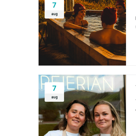
7
aug
7
aug