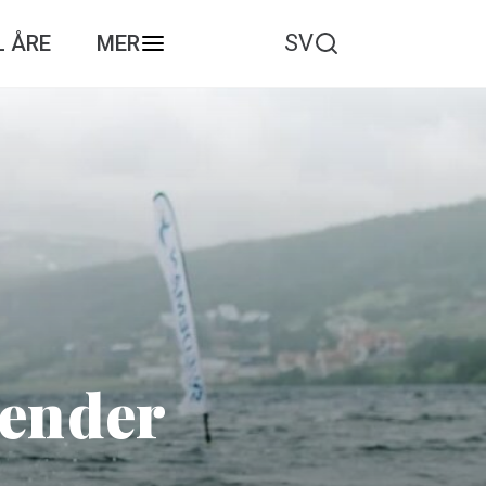
SV
L ÅRE
MER
lender