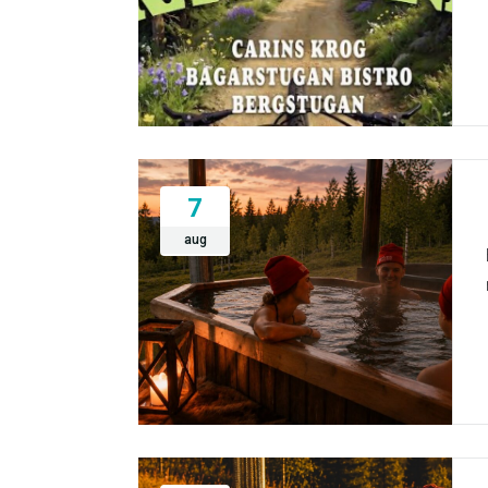
7
aug