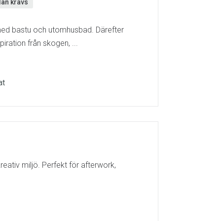
an krävs
 med bastu och utomhusbad. Därefter
iration från skogen, ...
at
ativ miljö. Perfekt för afterwork,