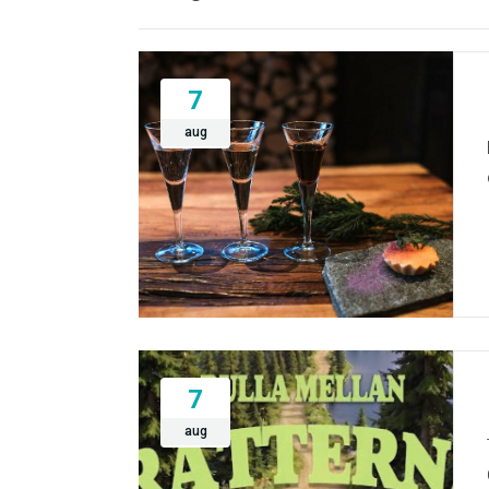
7
aug
7
aug