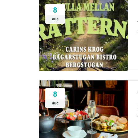
8
aug
8
aug