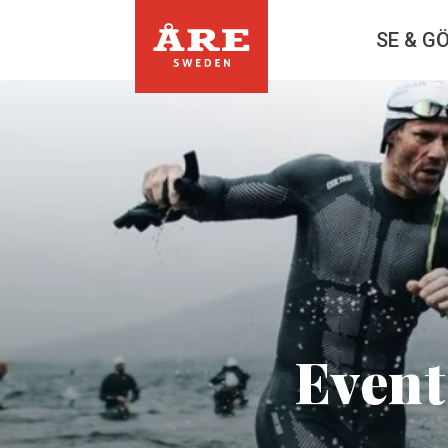
SE & G
Event