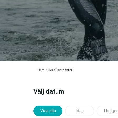
Hem
/
Head Testcenter
Välj datum
Visa alla
Idag
I helge