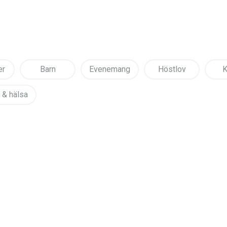
er
Barn
Evenemang
Höstlov
K
 & hälsa