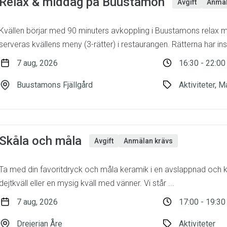
Relax & middag på Buustamon
Avgift
Anmäl
Kvällen börjar med 90 minuters avkoppling i Buustamons relax
serveras kvällens meny (3-rätter) i restaurangen. Rätterna har insp
7 aug, 2026
16:30 - 22:00
Buustamons Fjällgård
Aktiviteter, M
Skåla och måla
Avgift
Anmälan krävs
Ta med din favoritdryck och måla keramik i en avslappnad och kre
dejtkväll eller en mysig kväll med vänner. Vi står ...
7 aug, 2026
17:00 - 19:30
Drejerian Åre
Aktiviteter