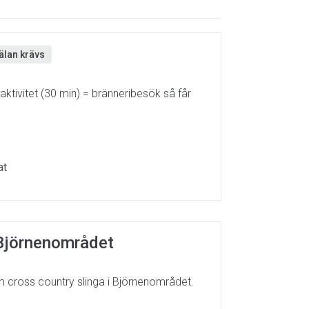
lan krävs
tivitet (30 min) = bränneribesök så får
at
i Björnenområdet
om cross country slinga i Björnenområdet.