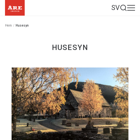
SV
Hem
/
Husesyn
HUSESYN