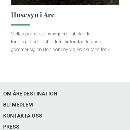
Husesyn i Åre
Mellan pompösa nybyggen, bubblande
företagaranda och adrenalintörstande gäster,
gömmer sig en liten bondby vid Åreskutans fot.<...
OM ÅRE DESTINATION
BLI MEDLEM
KONTAKTA OSS
PRESS