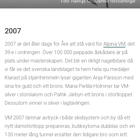
Foto: Hallings foto/Jamtlis fotosamlingar
2007
2007 är det åter dags för Åre att stå värd för
Alpina VM
, det
39:e i ordningen. Över 100 000 peppade åskådare är på
plats under mästerskapen. Det blir en riktigt nagelbitare då
vi får se det svenska landslaget ta hem hela sju medaljer.
Klarast på stjärnhimmeln lyser giganten Anja Pärsson med
sina tre guld och ett brons. Maria Pietilä-Holmner tar VM-
silver i storslalom och Patrik Järbyn ett brons i störtloppet.
Dessutom vinner vi silver i lagtävlingen.
VM 2007 lämnar avtryck i både skidsystem och by då ett
nytt damstörtlopp prepareras, butiksytorna dubblas och en
130 meter lång tunnel ersätter den tidigare bro som lett