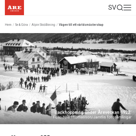
SV
Hem
/
Se & Göra
/
Alpin Skidåkning
/
Vägen till ett världsmästerskap
Backhoppning under Åreveckan 1922.
Foto: Nils Thomasson/Jamtlis fotosamlingar