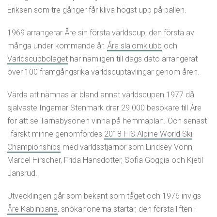
Eriksen som tre gånger får kliva högst upp på pallen.
1969 arrangerar Åre sin första världscup, den första av
många under kommande år.
Åre slalomklubb
och
Världscupbolaget
har nämligen till dags dato arrangerat
över 100 framgångsrika världscuptävlingar genom åren.
Värda att nämnas är bland annat världscupen 1977 då
självaste Ingemar Stenmark drar 29 000 besökare till Åre
för att se Tärnabysonen vinna på hemmaplan. Och senast
i färskt minne genomfördes
2018 FIS Alpine World Ski
Championships
med världsstjärnor som Lindsey Vonn,
Marcel Hirscher, Frida Hansdotter, Sofia Goggia och Kjetil
Jansrud.
Utvecklingen går som bekant som tåget och 1976 invigs
Åre Kabinbana
, snökanonerna startar, den första liften i