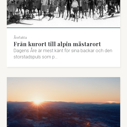
Årefakta
Från kurort till alpin mästarort
Dagens Åre är mest känt för sina backar och den
storstadspuls som p…