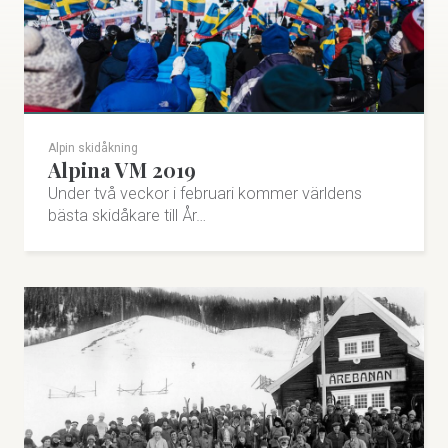
Alpin skidåkning
Alpina VM 2019
Under två veckor i februari kommer världens
bästa skidåkare till År…