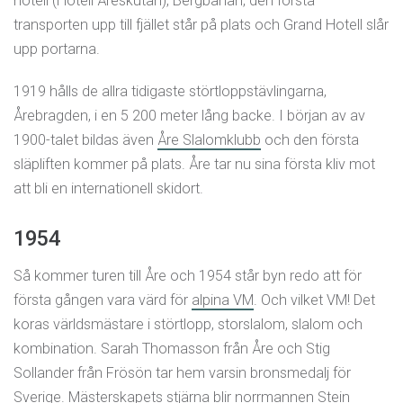
hotell (Hotell Åreskutan), Bergbanan, den första
transporten upp till fjället står på plats och Grand Hotell slår
upp portarna.
1919 hålls de allra tidigaste störtloppstävlingarna,
Årebragden, i en 5 200 meter lång backe. I början av av
1900-talet bildas även
Åre Slalomklubb
och den första
släpliften kommer på plats. Åre tar nu sina första kliv mot
att bli en internationell skidort.
1954
Så kommer turen till Åre och 1954 står byn redo att för
första gången vara värd för
alpina VM
. Och vilket VM! Det
koras världsmästare i störtlopp, storslalom, slalom och
kombination. Sarah Thomasson från Åre och Stig
Sollander från Frösön tar hem varsin bronsmedalj för
Sverige. Mästerskapets stjärna blir norrmannen Stein