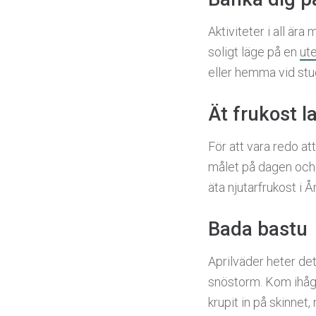
Aktiviteter i all ära
soligt läge på en
ut
eller hemma vid stug
Ät frukost l
För att vara redo at
målet på dagen och
äta njutarfrukost i Å
Bada bastu
Aprilväder heter det
snöstorm. Kom ihåg 
krupit in på skinnet