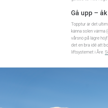
Gå upp – åk
Topptur är det ultim
känna solen värma (g
vårsnö på lägre höj
det en bra idé att 
liftsystemet i Åre.
S