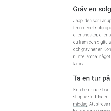
Gräv en sol
Japp, den som är up
fenomenet solgropen 
eller snöskor, eller
du fram den digital
och gräv ner er. Kom
ni inte lämnar något
lämnar.
Ta en tur på
Köp hem underbart
shoppa skidkläder i
middag
. Att strosa 