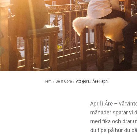
Hem
/
Se & Göra
/
Att göra i Åre i april
April i Åre – vårvint
månader sparar vi de
med fika och drar u
du tips på hur du bä