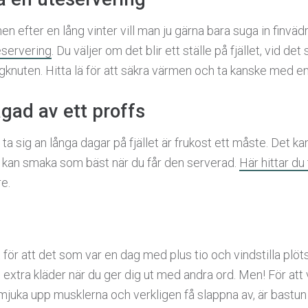
 men efter en lång vinter vill man ju gärna bara suga in finvädr
eservering
. Du väljer om det blir ett ställe på fjället, vid de
knuten. Hitta lä för att säkra värmen och ta kanske med en e
agad av ett proffs
t ta sig an långa dagar på fjället är frukost ett måste. Det k
 kan smaka som bäst när du får den serverad.
Här hittar du 
re.
 för att det som var en dag med plus tio och vindstilla plöts
extra kläder när du ger dig ut med andra ord. Men! För att
, mjuka upp musklerna och verkligen få slappna av, är bastun 