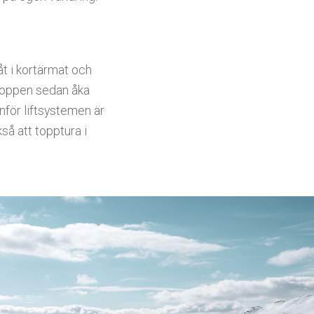
åt i kortärmat och
 toppen sedan åka
nför liftsystemen är
kså att topptura i