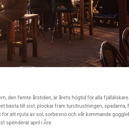
ern, den femte årstiden, är årets högtid för alla fjällälskar
t bästa till sist, plockar fram turutrustningen, spadarna, 
t för att njuta av sol, sorbesnö och vår kommande goggleb
st spenderar april i Åre.