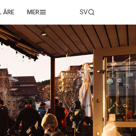
SV
L ÅRE
MER