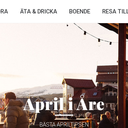
ÖRA
ÄTA & DRICKA
BOENDE
RESA TIL
April i Åre
BÄSTA APRILTIPSEN