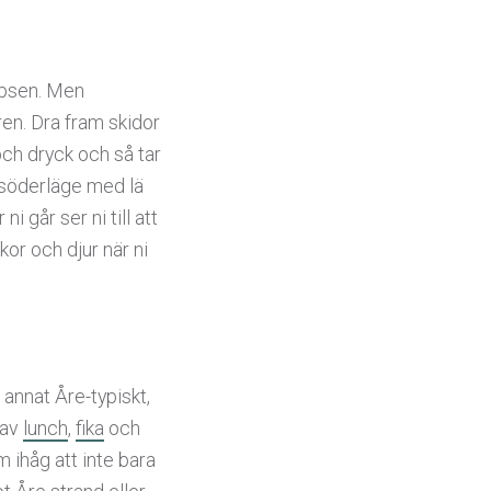
ipsen. Men
ren. Dra fram skidor
och dryck och så tar
ta söderläge med lä
 går ser ni till att
kor och djur när ni
 annat Åre-typiskt,
 av
lunch
,
fika
och
m ihåg att inte bara