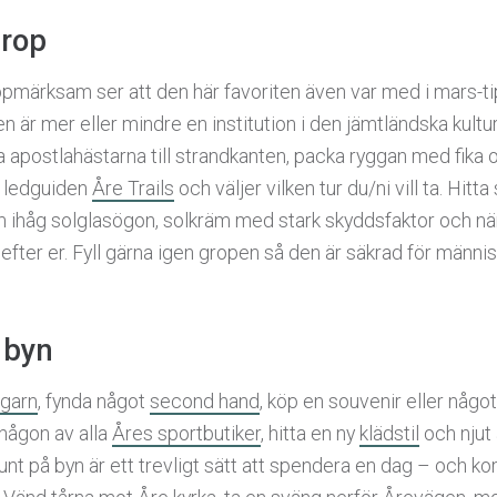
grop
pmärksam ser att den här favoriten även var med i mars-t
är mer eller mindre en institution i den jämtländska kultu
 ta apostlahästarna till strandkanten, packa ryggan med fika 
a ledguiden
Åre Trails
och väljer vilken tur du/ni vill ta. Hit
 ihåg solglasögon, solkräm med stark skyddsfaktor och när ni
 efter er. Fyll gärna igen gropen så den är säkrad för männis
 byn
garn
, fynda något
second hand
, köp en souvenir eller något
 någon av alla
Åres sportbutiker
, hitta en ny
klädstil
och njut
runt på byn är ett trevligt sätt att spendera en dag – och ko