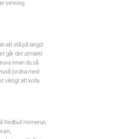
ler simning
n att stå på längd-
het går det utmärkt
gruva innan du så
i Huså (ordna med
 viktigt att kolla
å Redbull Homerun,
orum,