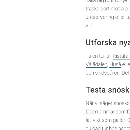
hålla dig runt torge
traska bort mot Alpi
uteservering eller t
vill.
Utforska nya
Ta en tur till
Ristafal
Vålådalen
,
Huså
ell
och skidspåren. Det 
Testa snösk
När vi säger snösko
läderremmar som fan
lättvikt som gäller. 
guidad tur hos någo