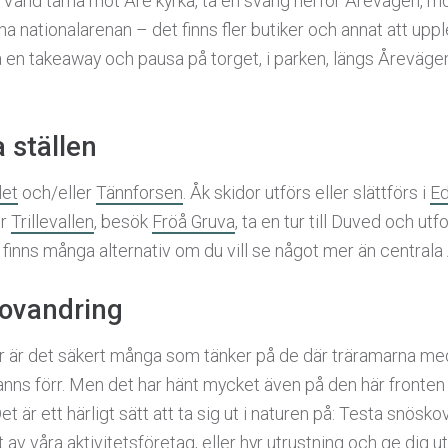
t. Vänd tårna mot Åre kyrka, ta en sväng nerför Årevägen, mo
na nationalarenan – det finns fler butiker och annat att uppl
a en takeaway och pausa på torget, i parken, längs Årevägen
 ställen
let
och/eller
Tännforsen
. Åk skidor utförs eller slättförs i
Ed
er
Trillevallen
, besök
Fröå Gruva
, ta en tur till Duved och ut
finns många alternativ om du vill se något mer än centrala 
ovandring
r är det säkert många som tänker på de där träramarna me
ns förr. Men det har hänt mycket även på den här fronten 
Det är ett härligt sätt att ta sig ut i naturen på: Testa snös
t av våra
aktivitetsföretag
, eller hyr utrustning och ge dig 