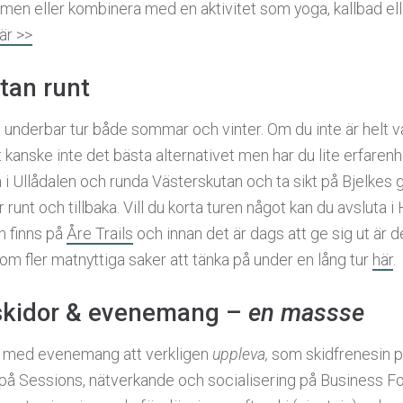
rmen eller kombinera med en aktivitet som yoga, kallbad el
är >>
tan runt
 underbar tur både sommar och vinter. Om du inte är helt va
et kanske inte det bästa alternativet men har du lite erfaren
rta i Ullådalen och runda Västerskutan och ta sikt på Bjelkes 
nt och tillbaka. Vill du korta turen något kan du avsluta 
en finns på
Åre Trails
och innan det är dags att ge sig ut är det
om fler matnyttiga saker att tänka på under en lång tur
här
.
skidor & evenemang –
en massse
ad med evenemang att verkligen
uppleva,
som skidfrenesin p
på Sessions, nätverkande och socialisering på Business F