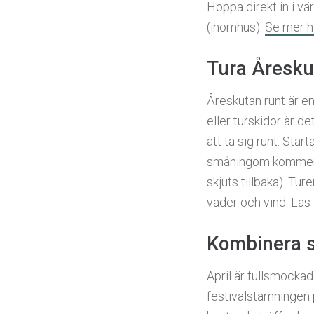
Hoppa direkt in i vä
(inomhus).
Se mer h
Tura Åresku
Åreskutan runt är en
eller turskidor är d
att ta sig runt. Sta
småningom kommer ru
skjuts tillbaka). Tur
väder och vind. Läs 
Kombinera 
April är fullsmock
festivalstämningen 