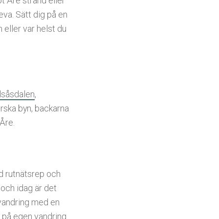
t Åre strand eller
eva. Sätt dig på en
 eller var helst du
såsdalen
,
forska byn, backarna
Åre.
d rutnätsrep och
och idag är det
kovandring med en
ut på egen vandring.