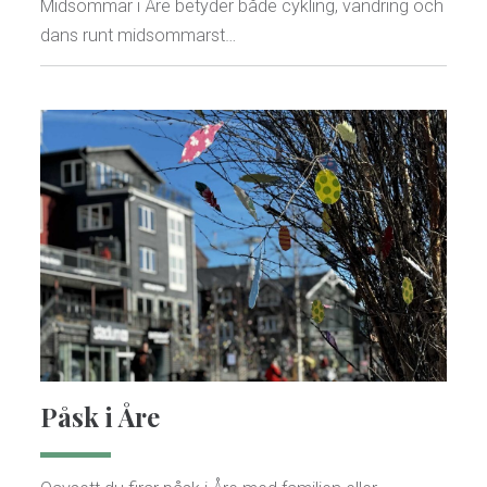
Midsommar i Åre betyder både cykling, vandring och
dans runt midsommarst…
Påsk i Åre