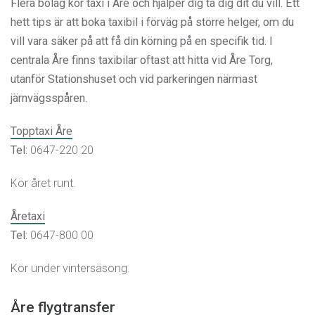
Flera bolag kör taxi i Åre och hjälper dig ta dig dit du vill. Ett
hett tips är att boka taxibil i förväg på större helger, om du
vill vara säker på att få din körning på en specifik tid. I
centrala Åre finns taxibilar oftast att hitta vid Åre Torg,
utanför Stationshuset och vid parkeringen närmast
järnvägsspåren.
Topptaxi Åre
Tel:
0647-220 20
Kör året runt.
Åretaxi
Tel:
0647-800 00
Kör under vintersäsong.
Åre flygtransfer