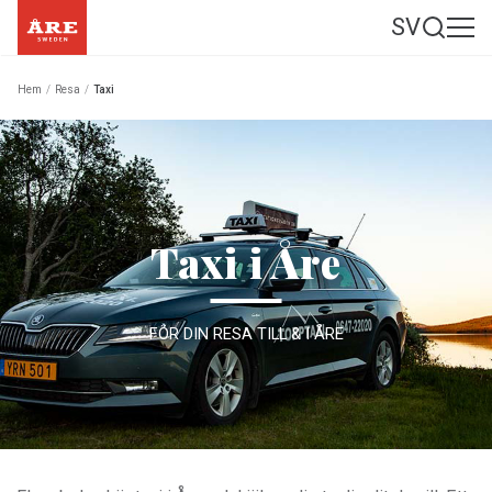
SV
Hem
/
Resa
/
Taxi
Taxi i Åre
FÖR DIN RESA TILL & I ÅRE