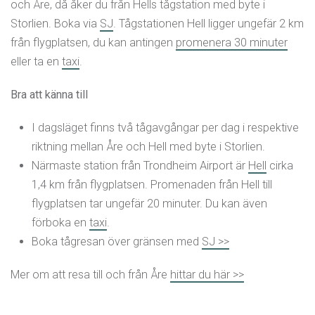
och Åre, då åker du från Hells tågstation med byte i
Storlien. Boka via
SJ
. Tågstationen Hell ligger ungefär 2 km
från flygplatsen, du kan antingen
promenera 30 minuter
eller ta en
taxi
.
Bra att känna till
I dagsläget finns två tågavgångar per dag i respektive
riktning mellan Åre och Hell med byte i Storlien.
Närmaste station från Trondheim Airport är
Hell
cirka
1,4 km från flygplatsen. Promenaden från Hell till
flygplatsen tar ungefär 20 minuter. Du kan även
förboka en
taxi
.
Boka tågresan över gränsen med
SJ >>
Mer om att resa till och från Åre
hittar du här >>