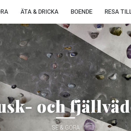
ÖRA
ÄTA & DRICKA
BOENDE
RESA TIL
usk- och fjällväd
SE & GÖRA