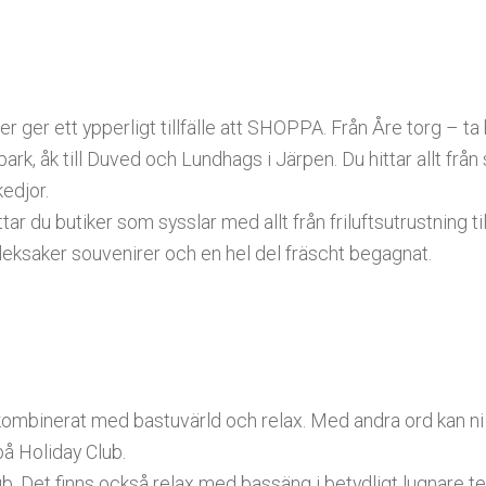
r ger ett ypperligt tillfälle att SHOPPA. Från Åre torg – ta
ark, åk till Duved och Lundhags i Järpen. Du hittar allt frå
kedjor.
ttar du butiker som sysslar med allt från friluftsutrustning t
 leksaker souvenirer och en hel del fräscht begagnat.
mbinerat med bastuvärld och relax. Med andra ord kan ni 
 på Holiday Club.
ub
. Det finns också relax med bassäng i betydligt lugnare 