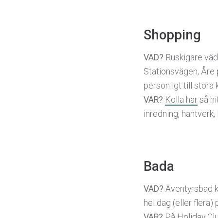
Shopping
VAD?
Ruskigare väde
Stationsvägen, Åre p
personligt till stora 
VAR?
Kolla här
så hi
inredning, hantverk,
Bada
VAD?
Äventyrsbad ko
hel dag (eller flera)
VAR?
På
Holiday Cl