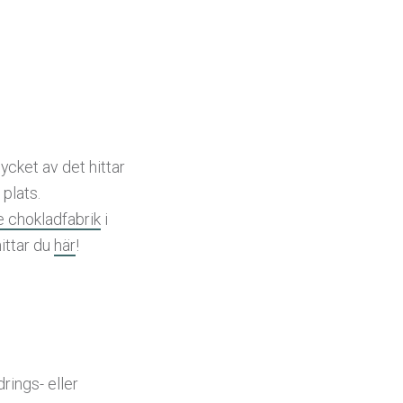
ycket av det hittar
plats.
e chokladfabrik
i
hittar du
här
!
rings- eller