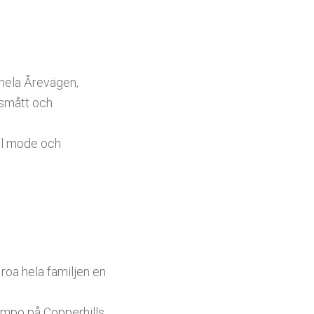
 hela Årevägen,
n smått och
ill mode och
roa hela familjen en
tempo på
Copperhills