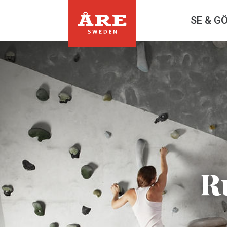
SE & G
R