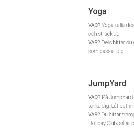
Yoga
VAD?
Yoga i alla de
och sträck ut.
VAR?
Dels hittar du o
som passar dig.
JumpYard
VAD?
På JumpYard hit
tänka dig. Låt det 
VAR?
Du hittar tra
Holiday Club, så är d