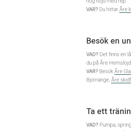
hög höjd med rep.
VAR?
Du hittar
Åre k
Besök en un
VAD?
Det finns en l
du på Åre Hemslöjd, 
VAR?
Besök
Åre Gla
Björnänge,
Åre skid
Ta ett träni
VAD?
Pumpa, spring,