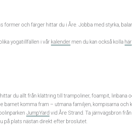
ss former och färger hittar du i Åre. Jobba med styrka, bala
lika yogatillfällen i vår
kalender
men du kan också kolla
här
tar du allt från klättring till trampoliner, foampit, linbana o
inre barnet komma fram – utmana familjen, kompisarna och k
mpolinparken
JumpYard
vid Åre Strand. Ta järnvägsbron frå
u på plats nästan direkt efter broslutet.