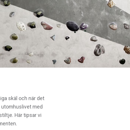
liga skäl och när det
ra utomhuslivet med
iltje. Här tipsar vi
lementen.