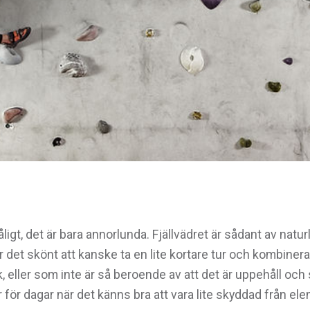
ligt, det är bara annorlunda. Fjällvädret är sådant av natur
r det skönt att kanske ta en lite kortare tur och kombine
k, eller som inte är så beroende av att det är uppehåll och st
r för dagar när det känns bra att vara lite skyddad från e