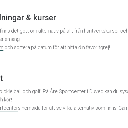
lningar & kurser
 finns det gott om alternativ på allt från hantverkskurser och
venemang.
rn
och sortera på datum för att hitta din favoritgrej!
t
 pickle ball och golf. På Åre Sportcenter i Duved kan du sys
ch kör!
rtcenter
s hemsida för att se vilka alternativ som finns. Ga