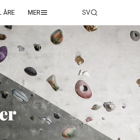
SV
L ÅRE
MER
er