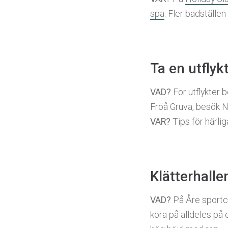
spa
. Fler badställen
Ta en utflyk
VAD?
För utflykter b
Fröå Gruva, besök N
VAR?
Tips för härlig
Klätterhalle
VAD?
På Åre sportcen
köra på alldeles på 