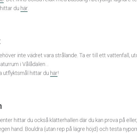
 hittar du
här
.
t
ehöver inte vädret vara strålande. Ta er till ett vattenfall,
aturrum i Vålådalen…
a utflyktsmål hittar du
här
!
n
ter hittar du också klätterhallen där du kan prova på eller,
egen hand. Bouldra (utan rep på lägre höjd) och testa nyporn