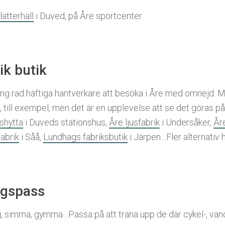
lätterhall
i Duved, på Åre sportcenter.
ik butik
ång rad häftiga hantverkare att besöka i Åre med omnejd. M
till exempel, men det är en upplevelse att se det göras på 
shytta
i Duveds stationshus,
Åre ljusfabrik
i Undersåker,
År
fabrik
i Såå,
Lundhags fabriksbutik
i Järpen…Fler alternativ 
ngspass
 simma, gymma…Passa på att träna upp de där cykel-, vand